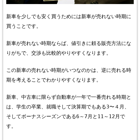
新
車を少しでも安く買うためには
新
車が売れない時期に
買うこと
です。
新
車が売れない時期ならば
、値引きに頼る販売方法にな
りがちで、交渉も比較的やりやすくなります。
この
新
車の売れない時期
がいつなのかは、逆に売れる時
期を考えることでわかりやすくなります。
新車、中古車に限らず自動車が一年で一番
売れ
る
時期
と
は、
学生の卒業、就職
そして決算期でも
ある
3
〜４月
、
そしてボーナスシーズンである
6
～
7
月と
11
～
12
月で
す。