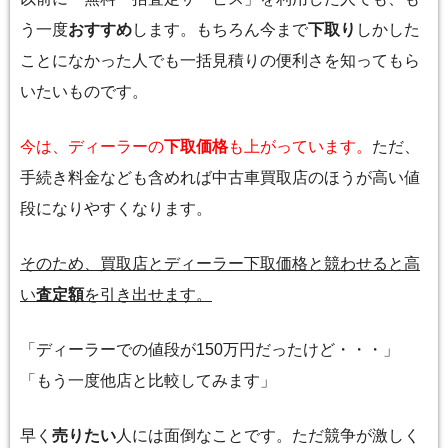
う一度
おすすめ
します。もちろん今まで
下取り
しかした
ことになかった人でも一括見積りの便利さを知ってもら
いたいものです。
今は、ディーラーの
下取価格
も上がっています。
ただ、
手続き料金なども含めれば中古車買取店のほうが高い値
段になりやすくなります。
そのため、買取店とディーラー下取価格と競わせると高
い
査定額
を引き出せます。
「ディーラーでの値段が150万円だったけど・・・」
「もう一度他店と比較してみます」
早く
売りたい
人には面倒なことです。ただ競争が激しく