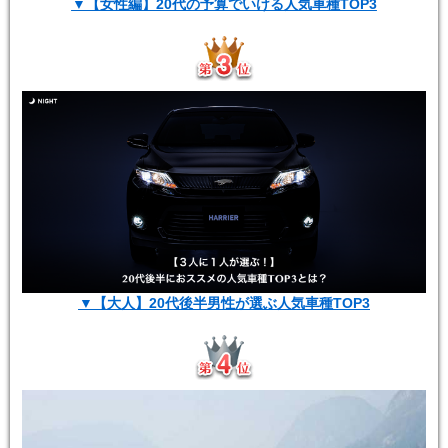
▼【女性編】20代の予算でいける人気車種TOP3
▼【大人】20代後半男性が選ぶ人気車種TOP3