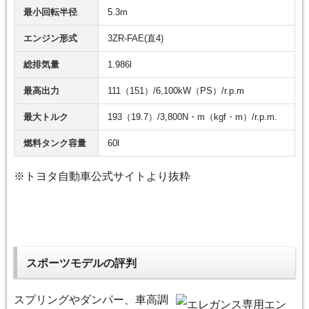
最小回転半径
5.3m
エンジン形式
3ZR-FAE(直4)
総排気量
1.986l
最高出力
111（151）/6,100kW（PS）/r.p.m
最大トルク
193（19.7）/3,800N・m（kgf・m）/r.p.m.
燃料タンク容量
60l
※トヨタ自動車公式サイトより抜粋
スポーツモデルの評判
スプリングやダンパー、車高調