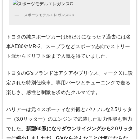
スポーツモデルエレガンスG’s
トヨタの純スポーツカーは86だけになった？過去には名
車AE86やMR-2、スープラなどスポーツ志向でストリー
ト派からドリフト派まで人気を得ていました。
トヨタのG’sブランドはアクアやプリウス、マークＸに設
定された特別仕様車。専用パーツとチューニングで走る
楽しさ、感性と刺激を求めたクルマです。
ハリアーは元々スポーティな外観とパワフルな2.5リッタ
ー（3.0リッター）のエンジンで武装した動力性能も魅力
でした。
新型60系になりダウンサイジングから2.0リッタ
ーに縮小しましたが、G’sならそんなことは気にならな