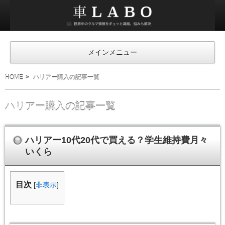
車
ラ
ボ
メインメニュー
HOME
ハリアー購入の記事一覧
ハリアー購入の記事一覧
ハリアー10代20代で買える？学生維持費月々
いくら
目次
[
非表示
]