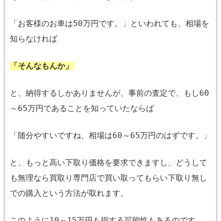
「お客様のお車は
50
万円です。」といわれても、相場を
知らなければ
「そんなもんか」
と、納得するしかありませんが、事前の査定で、もし
60
～
65
万円であることを知っていたならば
「随分やすいですね、相場は
60
～
65
万円のはずです。」
と、もっと高い下取り価格を要求できますし、どうして
も無理なら買取り専門店で買い取ってもらい下取り無し
での購入という方法が取れます。
このように
10
～
15
万円も損する可能性もあるのです。