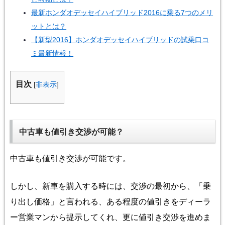
最新ホンダオデッセイハイブリッド2016に乗る7つのメリ
ットとは？
【新型2016】ホンダオデッセイハイブリッドの試乗口コ
ミ最新情報！
目次
[
非表示
]
中古車も値引き交渉が可能？
中古車も値引き交渉が可能です。
しかし、
新車
を
購入
する時に
は、
交渉の最初から、「乗
り出し価格」と言われる、ある程度の値引きを
ディーラ
ー
営業マンから提示
してくれ
、
更に値引き交渉を進めま