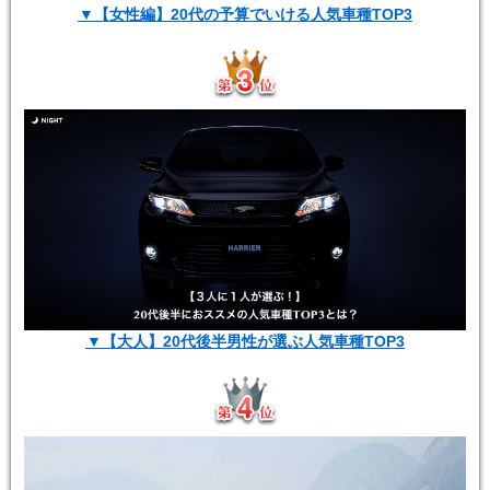
▼【女性編】20代の予算でいける人気車種TOP3
▼【大人】20代後半男性が選ぶ人気車種TOP3