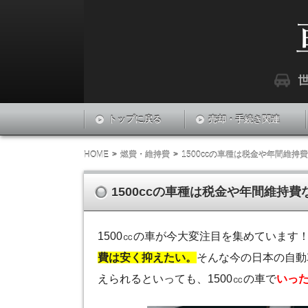
『車LABO』は世界中の車に関する最新情報
車ラボ
トップに戻る
売却・手続き関連
HOME
燃費・維持費
1500ccの車種は税金や年間維
1500ccの車種は税金や年間維持
1500㏄の車が今大変注目を集めています
費は安く抑えたい。
そんな今の日本の自動
えられるといっても、1500㏄の車で
いっ