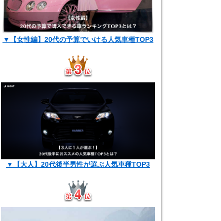
▼【女性編】20代の予算でいける人気車種TOP3
▼【大人】20代後半男性が選ぶ人気車種TOP3