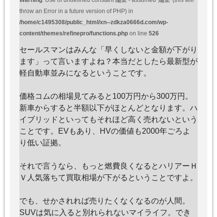
throw an Error in a future version of PHP) in
/home/c1495308/public_html/xn--zdkza0666d.com/wp-
content/themes/refinepro/functions.php
on line
526
セールスマンはみんな「早くしないと金額が下がり
ます」って言いますよね？本当だとしたら最新型が
軽自動車並みになるということです。
価格コムの相場見てみると100万円から300万円。
新車からすると半額以下がほとんどとなります。ハ
イブリッドといってもそれほど高く売れないという
ことです。EVもあり、HVの価値も2000年ごろよ
り低い証拠。
それで言うなら、もっと燃費良くなるとハリアーＨ
Ｖ人気落ちて買取相場が下がるということですよ。
でも、せかされれば売りたくなくなるのが人間。
SUVは気に入ると別れられないマイライフ。でき