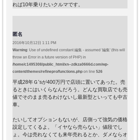
れば10年乗りたいクルマです。
匿名
2016年10月12日 1:11 PM
Warning
: Use of undefined constant 編集 - assumed '編集' (this will
throw an Error in a future version of PHP) in
/home/c1495308/public_html/xn--zdkza0666d.com/wp-
content/themes/refinepro/functions.php
on line
526
平成28年Ｇ’sが400万円で店頭に置いてあった。売
るときにはいくらなんだろう。どんな買取店でも売
値でそのまま売るわけないし最新型といっても中古
車。
たいしてオプションもないが、店側って強気の価格
設定してくるよ。「イヤなら売らない」値段でし
ょ。今は売れなくても来年売れるとか、ダメならオ