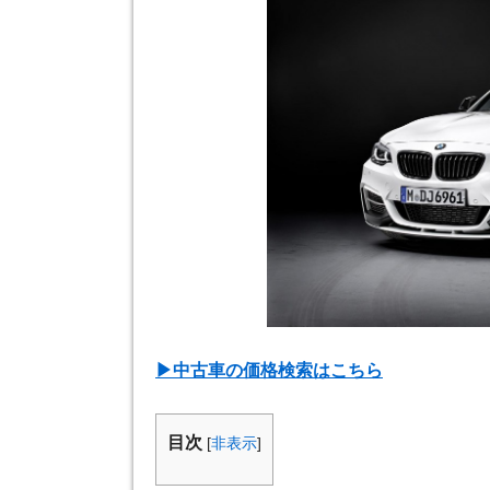
▶︎中古車の価格検索はこちら
目次
[
非表示
]