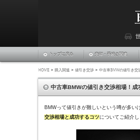
『車LABO』は世界中の車に関する最新情報
車ラボ
トップに戻る
売却・手続き関連
HOME
購入関連
値引き交渉
中古車BMWの値引き交
中古車BMWの値引き交渉相場！成
BMWって値引きが難しいという噂が多い
交渉相場と成功するコツ
についてご紹介し