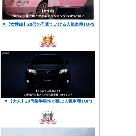
▼【女性編】20代の予算でいける人気車種TOP3
▼【大人】20代後半男性が選ぶ人気車種TOP3