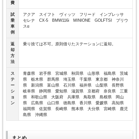
費
試
アクア スイフト ヴィッツ フリード インプレッサ
乗
セレナ CX-5 BMW116i MINIONE GOLFTSI プリウ
車
スα
例
返
乗り捨ては不可。原則借りたステーションに返却。
却
方
法
ス
青森県 岩手県 宮城県 秋田県 山形県 福島県 茨城
テ
県 栃木県 群馬県 埼玉県 千葉県 東京都 神奈川
ー
県 新潟県 富山県 石川県 福井県 山梨県 長野県
シ
岐阜県 静岡県 愛知県 滋賀県 京都府 奈良県 三重
ョ
県 和歌山県 大阪府 兵庫県 鳥取県 島根県 岡山
ン
県 広島県 山口県 徳島県 香川県 愛媛県 高知県
福岡県 佐賀県 長崎県 熊本県 大分県 宮崎県 鹿児
島県 沖縄県
まとめ