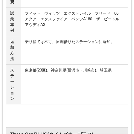
費
試
フィット ヴィッツ エクストレイル フリード 86
乗
アクア エクスファイア ベンツA180 ザ・ビートル
車
アウディA3
例
返
乗り捨ては不可。原則借りたステーションに返却。
却
方
法
ス
東京都(23区)、神奈川県(横浜市・川崎市)、埼玉県
テ
ー
シ
ョ
ン