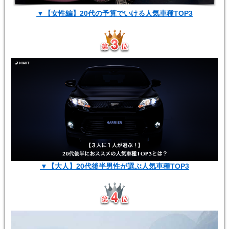
▼【女性編】20代の予算でいける人気車種TOP3
▼【大人】20代後半男性が選ぶ人気車種TOP3