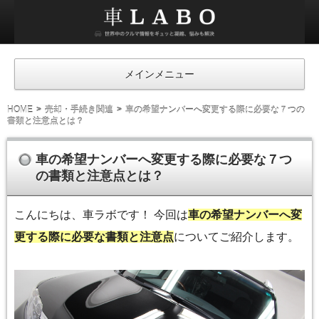
車
ラ
ボ
メインメニュー
HOME
売却・手続き関連
車の希望ナンバーへ変更する際に必要な７つの
書類と注意点とは？
車の希望ナンバーへ変更する際に必要な７つ
の書類と注意点とは？
こんにちは、車ラボです！ 今回は
車の希望ナンバーへ変
更する際に必要な書類と注意点
についてご紹介します。