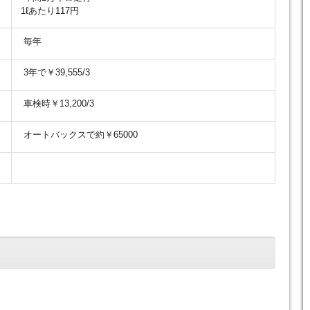
1ℓあたり117円
毎年
3年で￥39,555/3
車検時￥13,200/3
オートバックスで約￥65000