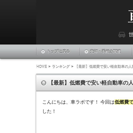
『車LABO』は世界中の車に関する最新情報
車ラボ
トップに戻る
売却・手続き関連
HOME
ランキング
【最新】低燃費で安い軽自動車の人気
【最新】低燃費で安い軽自動車の人
こんにちは、車ラボです！ 今回は
低燃費
した！