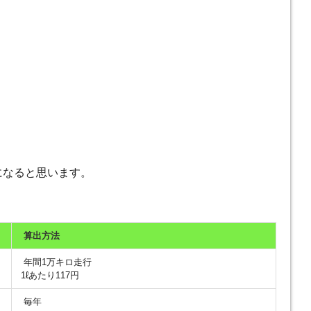
になると思います。
算出方法
年間1万キロ走行
1ℓあたり117円
毎年