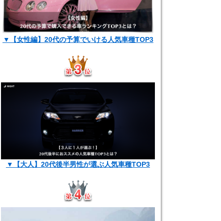
▼【女性編】20代の予算でいける人気車種TOP3
▼【大人】20代後半男性が選ぶ人気車種TOP3