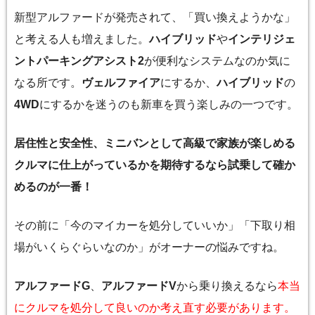
新型アルファードが発売されて、「買い換えようかな」
と考える人も増えました。
ハイブリッド
や
インテリジェ
ントパーキングアシスト2
が便利なシステムなのか気に
なる所です。
ヴェルファイア
にするか、
ハイブリッド
の
4WD
にするかを迷うのも新車を買う楽しみの一つです。
居住性と安全性、ミニバンとして高級で家族が楽しめる
クルマに仕上がっているかを期待するなら試乗して確か
めるのが一番！
その前に「今のマイカーを処分していいか」「下取り相
場がいくらぐらいなのか」がオーナーの悩みですね。
アルファードG
、
アルファードV
から乗り換えるなら
本当
にクルマを処分して良いのか考え直す必要があります。