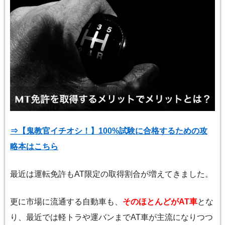
⇒【鬼教官イチオシ！】100%試験に合格するための攻
略本はこちら
最近は運転免許もAT限定の取得割合が増えてきました。
更に市場に流通する自動車も、
そのほとんどがAT車
とな
り、最近では軽トラや運バンまでAT車が主流になりつつ