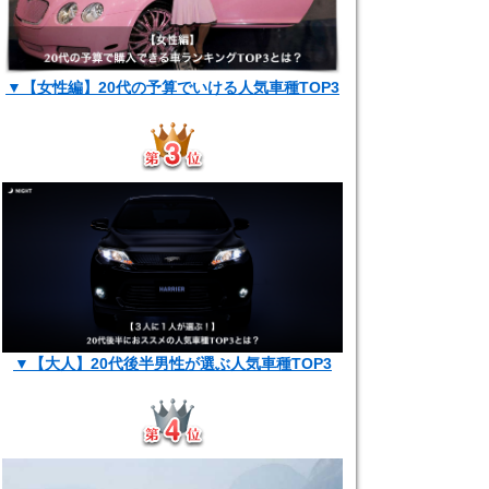
▼【女性編】20代の予算でいける人気車種TOP3
▼【大人】20代後半男性が選ぶ人気車種TOP3