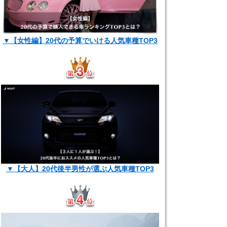
▼【女性編】20代の予算でいける人気車種TOP3
▼【大人】20代後半男性が選ぶ人気車種TOP3