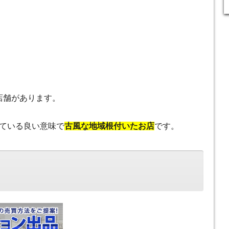
に店舗があります。
ている良い意味で
古風な地域根付いたお店
です。