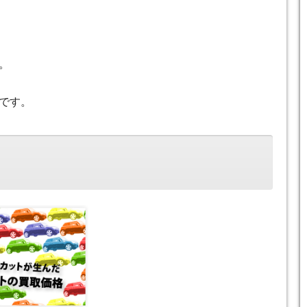
。
です。