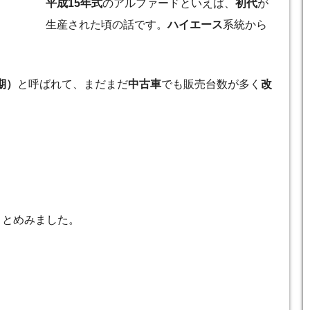
平成15年式
のアルファードといえば、
初代
が
生産された頃の話です。
ハイエース
系統から
期）
と呼ばれて、まだまだ
中古車
でも販売台数が多く
改
まとめみました。