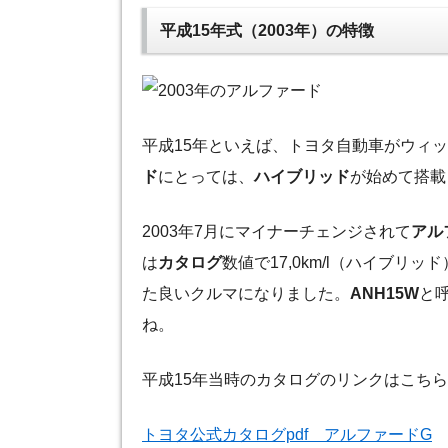
平成15年式（2003年）の特徴
平成15年といえば、トヨタ自動車がウィ
ド
にとっては、
ハイブリッド
が始めて搭載
2003年7月にマイナーチェンジされて
アル
は
カタログ
数値で17,0km/l（ハイブ
た良いクルマになりました。
ANH15W
と
ね。
平成15年当時のカタログのリンクはこち
トヨタ公式カタログpdf アルファードG