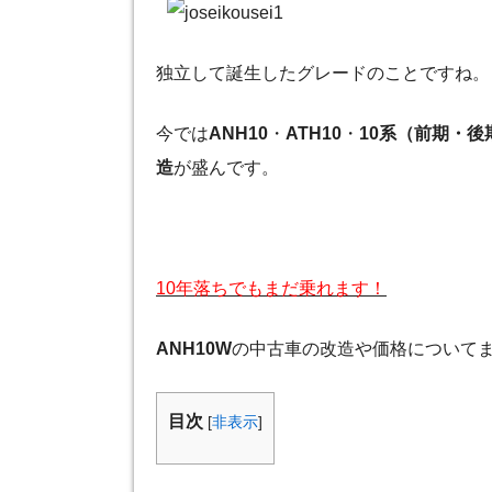
独立して誕生したグレードのことですね。
今では
ANH10
・
ATH10
・
10系（前期・後
造
が盛んです。
10年落ちでもまだ乗れます！
ANH10W
の中古車の改造や価格について
目次
[
非表示
]