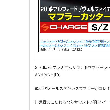
アルファード20系/ヴェルファイア20系[S/Z専用]マ
ーカッターシルクブレイズ[オーバル/チタン][前期/後期
価格：10780円（税込、送料別)
SilkBlaze プレミアムサウンドマフラー[オ
ANH[MNH]10】
85dbのオールステンレスマフラーがコレ
排気音にこだわるならサウンドが良いパー