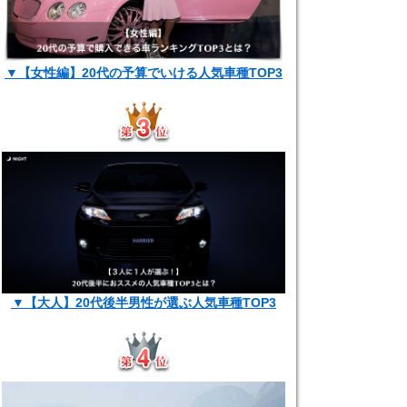
▼【女性編】20代の予算でいける人気車種TOP3
▼【大人】20代後半男性が選ぶ人気車種TOP3